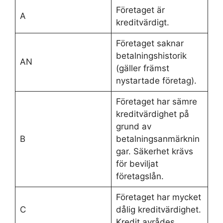
Företaget är
A
kreditvärdigt.
Företaget saknar
betalningshistorik
AN
(gäller främst
nystartade företag).
Företaget har sämre
kreditvärdighet på
grund av
B
betalningsanmärknin
gar. Säkerhet krävs
för beviljat
företagslån.
Företaget har mycket
C
dålig kreditvärdighet.
Kredit avrådes.