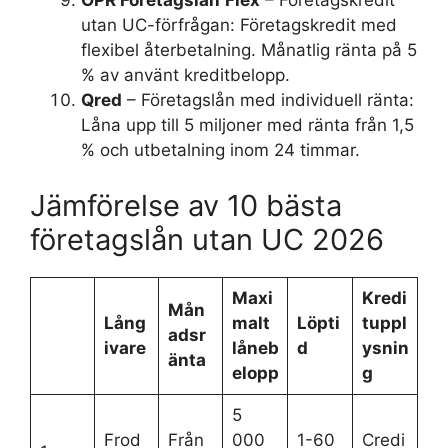
OPR Företagslån
Flex
– Företagskredit
utan UC-förfrågan: Företagskredit med
flexibel återbetalning. Månatlig ränta på 5
% av använt kreditbelopp.
Qred
– Företagslån med individuell ränta:
Låna upp till 5 miljoner med ränta från 1,5
% och utbetalning inom 24 timmar.
Jämförelse av 10 bästa
företagslån utan UC 2026
Maxi
Kredi
Mån
Lång
malt
Löpti
tuppl
adsr
ivare
låneb
d
ysnin
änta
elopp
g
5
Frod
Från
000
1-60
Credi