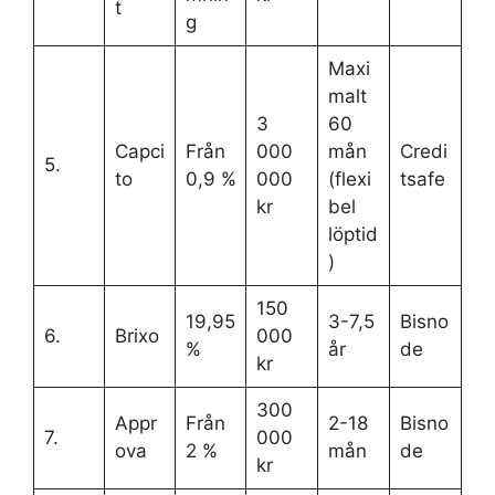
t
g
Maxi
malt
3
60
Capci
Från
000
mån
Credi
5.
to
0,9 %
000
(flexi
tsafe
kr
bel
löptid
)
150
19,95
3-7,5
Bisno
6.
Brixo
000
%
år
de
kr
300
Appr
Från
2-18
Bisno
7.
000
ova
2 %
mån
de
kr