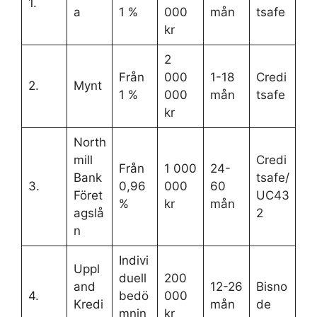
1.
a
1 %
000
mån
tsafe
kr
2
Från
000
1-18
Credi
2.
Mynt
1 %
000
mån
tsafe
kr
North
mill
Credi
Från
1 000
24-
Bank
tsafe/
3.
0,96
000
60
Föret
UC43
%
kr
mån
agslå
2
n
Indivi
Uppl
duell
200
and
12-26
Bisno
4.
bedö
000
Kredi
mån
de
mnin
kr