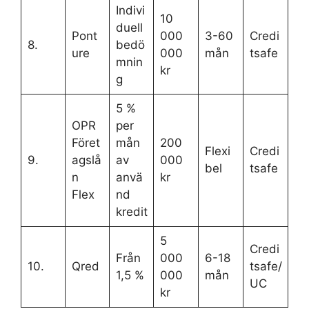
Indivi
10
duell
Pont
000
3-60
Credi
8.
bedö
ure
000
mån
tsafe
mnin
kr
g
5 %
OPR
per
Föret
mån
200
Flexi
Credi
9.
agslå
av
000
bel
tsafe
n
anvä
kr
Flex
nd
kredit
5
Credi
Från
000
6-18
10.
Qred
tsafe/
1,5 %
000
mån
UC
kr