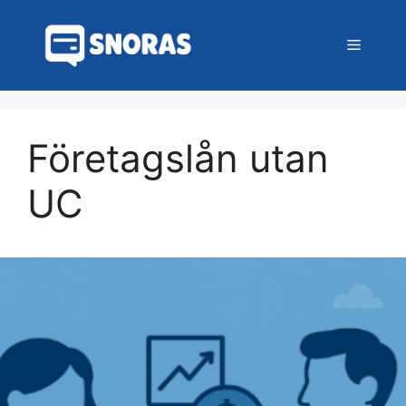
Hoppa
till
Meny
innehåll
Företagslån utan
UC