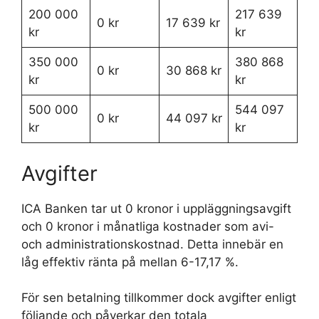
200 000
217 639
0 kr
17 639 kr
kr
kr
350 000
380 868
0 kr
30 868 kr
kr
kr
500 000
544 097
0 kr
44 097 kr
kr
kr
Avgifter
ICA Banken tar ut 0 kronor i uppläggningsavgift
och 0 kronor i månatliga kostnader som avi-
och administrationskostnad. Detta innebär en
låg effektiv ränta på mellan 6-17,17 %.
För sen betalning tillkommer dock avgifter enligt
följande och påverkar den totala