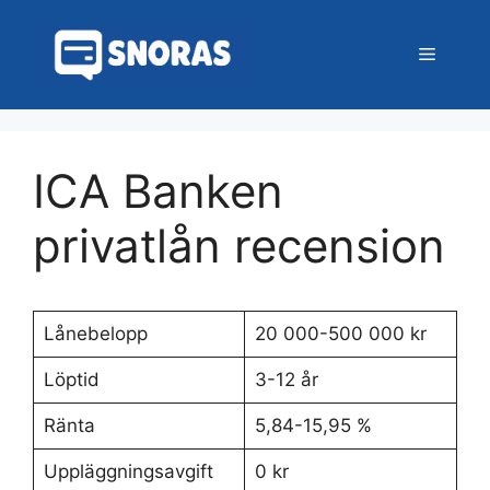
Hoppa
till
Meny
innehåll
ICA Banken
privatlån recension
Lånebelopp
20 000-500 000 kr
Löptid
3-12 år
Ränta
5,84-15,95 %
Uppläggningsavgift
0 kr