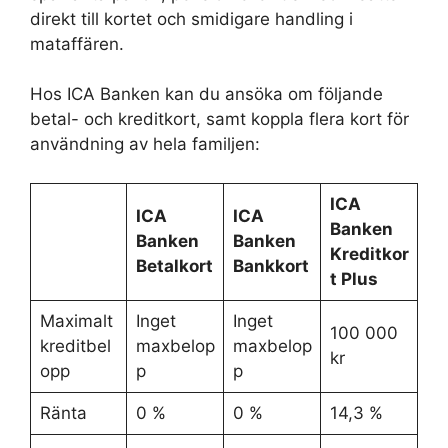
direkt till kortet och smidigare handling i
mataffären.
Hos ICA Banken kan du ansöka om följande
betal- och kreditkort, samt koppla flera kort för
användning av hela familjen:
ICA
ICA
ICA
Banken
Banken
Banken
Kreditkor
Betalkort
Bankkort
t Plus
Maximalt
Inget
Inget
100 000
kreditbel
maxbelop
maxbelop
kr
opp
p
p
Ränta
0 %
0 %
14,3 %