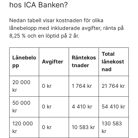
hos ICA Banken?
Nedan tabell visar kostnaden för olika
lånebelopp med inkluderade avgifter, ränta på
8,25 % och en löptid på 2 år.
Total
Lånebelo
Räntekos
Avgifter
lånekost
pp
tnader
nad
20 000
0 kr
1 764 kr
21 764 kr
kr
50 000
0 kr
4 410 kr
54 410 kr
kr
120 000
130 583
0 kr
10 583 kr
kr
kr