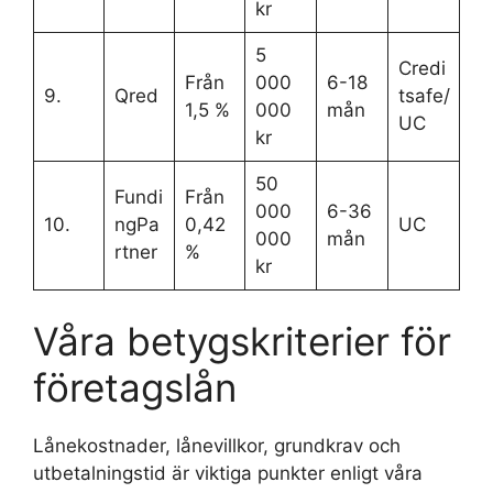
kr
5
Credi
Från
000
6-18
9.
Qred
tsafe/
1,5 %
000
mån
UC
kr
50
Fundi
Från
000
6-36
10.
ngPa
0,42
UC
000
mån
rtner
%
kr
Våra betygskriterier för
företagslån
Lånekostnader, lånevillkor, grundkrav och
utbetalningstid är viktiga punkter enligt våra