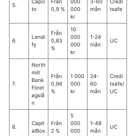
Capci
Från
000
3-60
Credi
5.
to
0,9 %
000
mån
tsafe
kr
10
Från
Lendi
000
1-24
6.
0,83
UC
fy
000
mån
%
kr
North
mill
Från
1 000
24-
Credi
Bank
7.
0,96
000
60
tsafe/
Föret
%
kr
mån
UC
agslå
n
5
Capit
Från
000
1-48
8.
UC
alBox
2 %
000
mån