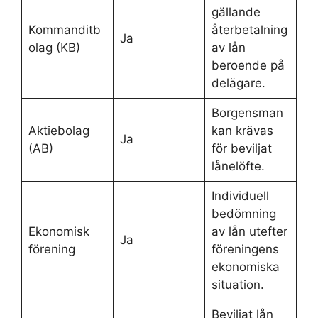
gällande
Kommanditb
återbetalning
Ja
olag (KB)
av lån
beroende på
delägare.
Borgensman
Aktiebolag
kan krävas
Ja
(AB)
för beviljat
lånelöfte.
Individuell
bedömning
Ekonomisk
av lån utefter
Ja
förening
föreningens
ekonomiska
situation.
Beviljat lån