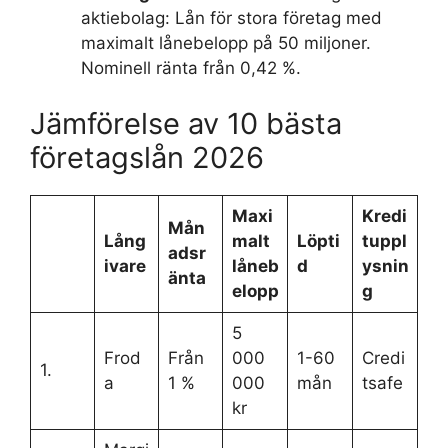
aktiebolag: Lån för stora företag med
maximalt lånebelopp på 50 miljoner.
Nominell ränta från 0,42 %.
Jämförelse av 10 bästa
företagslån 2026
Maxi
Kredi
Mån
Lång
malt
Löpti
tuppl
adsr
ivare
låneb
d
ysnin
änta
elopp
g
5
Frod
Från
000
1-60
Credi
1.
a
1 %
000
mån
tsafe
kr