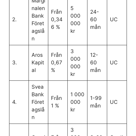
Margi
nalen
5
Från
24-
Bank
000
2.
0,34
60
UC
Föret
000
6 %
mån
agslå
kr
n
3
Aros
Från
12-
000
3.
Kapit
0,67
60
UC
000
al
%
mån
kr
Svea
Bank
1 000
Från
1-99
4.
Föret
000
UC
1 %
mån
agslå
kr
n
3