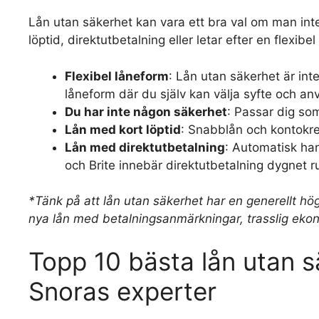
Lån utan säkerhet kan vara ett bra val om man int
löptid, direktutbetalning eller letar efter en flexib
Flexibel låneform
: Lån utan säkerhet är inte
låneform där du själv kan välja syfte och 
Du har inte någon säkerhet
: Passar dig som
Lån med kort löptid
: Snabblån och kontokre
Lån med direktutbetalning
: Automatisk ha
och Brite innebär direktutbetalning dygnet r
*Tänk på att lån utan säkerhet har en generellt hö
nya lån med betalningsanmärkningar, trasslig ekono
Topp 10 bästa lån utan s
Snoras experter