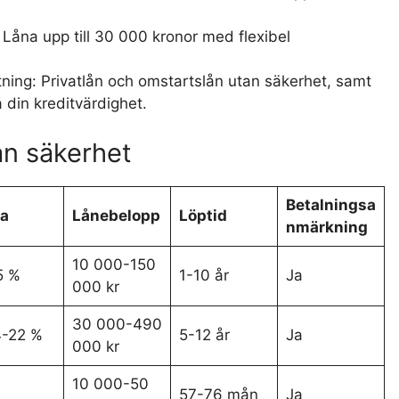
 Låna upp till 30 000 kronor med flexibel
tning: Privatlån och omstartslån utan säkerhet, samt
 din kreditvärdighet.
an säkerhet
Betalningsa
a
Lånebelopp
Löptid
nmärkning
10 000-150
5 %
1-10 år
Ja
000 kr
30 000-490
4-22 %
5-12 år
Ja
000 kr
10 000-50
57-76 mån
Ja