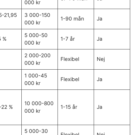
000 kr
5-21,95
3 000-150
1-90 mån
Ja
000 kr
5 000-50
5 %
1-7 år
Ja
000 kr
2 000-200
Flexibel
Nej
000 kr
1 000-45
Flexibel
Ja
000 kr
10 000-800
-22 %
1-15 år
Ja
000 kr
5 000-30
Flexibel
Nej