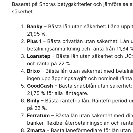
Baserat på Snoras betygskriterier och jämförelse av
säkerhet:
Banky
– Bästa lån utan säkerhet: Låna upp t
21,95 %.
Plus 1
– Bästa privatlån utan säkerhet: Lån 
betalningsanmärkning och ränta från 11,84 
Loanstep
– Bästa lån utan säkerhet och UC:
och ränta på 22 %.
Brixo
– Bästa lån utan säkerhet med betalnin
ingen uppläggningsavgift och nominell ränta
GoodCash
– Bästa snabblån utan säkerhet:
21,75 % för alla låntagare.
Binly
– Bästa räntefria lån: Räntefri period 
på 22 %.
Ferratum
– Bästa lån utan säkerhet med direk
banker, flexibel återbetalningsplan och ränt
Zmarta
– Bästa låneförmedlare för lån utan 