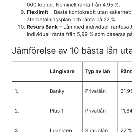
000 kronor. Nominell ränta från 4,95 %.
Flexlimit
– Bästa kontokredit utan säkerhet:
återbetalningsplan och ränta på 22 %.
Resurs Bank
– Lån med individuell räntesät
individuell ränta från 5,99 % som baseras på
Jämförelse av 10 bästa lån ut
Långivare
Typ av lån
Ränt
1.
Banky
Privatlån
21,9
2.
Plus 1
Privatlån
11,8
3.
Loanstep
Snabblån
22 %