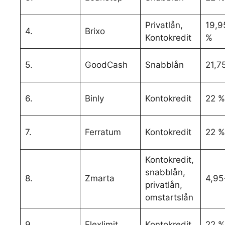
Privatlån,
19,9
4.
Brixo
Kontokredit
%
5.
GoodCash
Snabblån
21,7
6.
Binly
Kontokredit
22 %
7.
Ferratum
Kontokredit
22 %
Kontokredit,
snabblån,
8.
Zmarta
4,95
privatlån,
omstartslån
9.
Flexlimit
Kontokredit
22 %