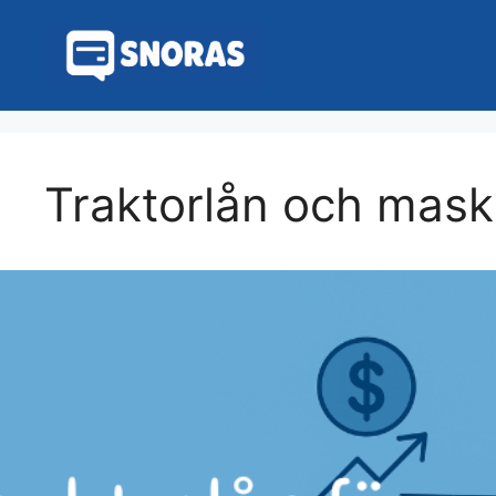
Hoppa
till
innehåll
Traktorlån och maski