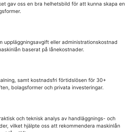
ilket gav oss en bra helhetsbild för att kunna skapa en
gsformer.
m uppläggningsavgift eller administrationskostnad
maskinlån baserat på lånekostnader.
talning, samt kostnadsfri förtidslösen för 30+
yften, bolagsformer och privata investeringar.
raktisk och teknisk analys av handläggnings- och
der, vilket hjälpte oss att rekommendera maskinlån