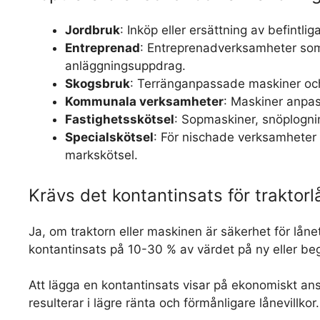
Jordbruk
: Inköp eller ersättning av befintliga
Entreprenad
: Entreprenadverksamheter som 
anläggningsuppdrag.
Skogsbruk
: Terränganpassade maskiner och 
Kommunala verksamheter
: Maskiner anpass
Fastighetsskötsel
: Sopmaskiner, snöplogni
Specialskötsel
: För nischade verksamheter 
markskötsel.
Krävs det kontantinsats för traktorl
Ja, om traktorn eller maskinen är säkerhet för låne
kontantinsats på 10-30 % av värdet på ny eller be
Att lägga en kontantinsats visar på ekonomiskt ans
resulterar i lägre ränta och förmånligare lånevillkor.