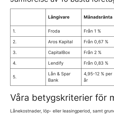
Långivare
Månadsränta
1.
Froda
Från 1 %
2.
Aros Kapital
Från 0,67 %
3.
CapitalBox
Från 2 %
4.
Lendify
Från 0,83 %
Lån & Spar
4,95-12 % per
5.
Bank
år
Våra betygskriterier för 
Lånekostnader, löp- eller leasingperiod, samt gru