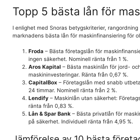
Topp 5 bästa lån för mas
I enlighet med Snoras betygskriterier, rangordning 
marknadens bästa lån för maskinfinansiering för o
Froda
– Bästa företagslån för maskinfinansie
ingen säkerhet. Nominell ränta från 1 %.
Aros Kapital
– Bästa maskinlån för jord- och
maskininvesteringar. Ränta från 0,67 %.
CapitalBox
– Företagslån med snabb utbetaln
24 timmar. Nominell ränta från 2 %.
Lendify
– Maskinlån utan säkerhet: Företagsl
ränta från 0,83 %.
Lån & Spar Bank
– Bästa privatlån för maski
på säkerhet. Individuell ränta från 4,95 %.
Jämförelse av 10 bästa föret