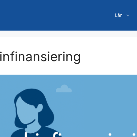
Lån
nfinansiering