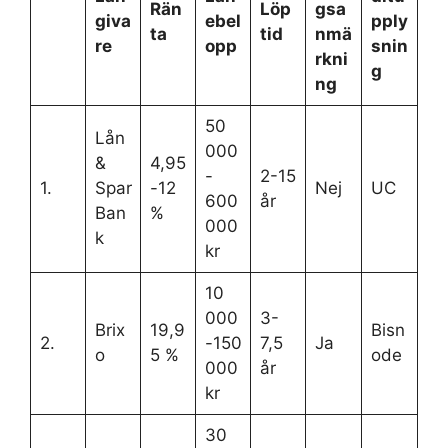
Rän
Löp
gsa
giva
ebel
pply
ta
tid
nmä
re
opp
snin
rkni
g
ng
50
Lån
000
&
4,95
-
2-15
1.
Spar
-12
Nej
UC
600
år
Ban
%
000
k
kr
10
000
3-
Brix
19,9
Bisn
2.
-150
7,5
Ja
o
5 %
ode
000
år
kr
30