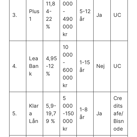
11,8
000
Plus
4-
-
5-12
3.
Ja
UC
1
22
490
år
%
000
kr
10
000
Lea
4,95
-
1-15
4.
Ban
-12
Nej
UC
600
år
k
%
000
kr
5
Cre
Klar
5,9-
000
dits
1-8
5.
a
19,7
-150
Ja
afe/
år
Lån
9 %
000
Bisn
kr
ode