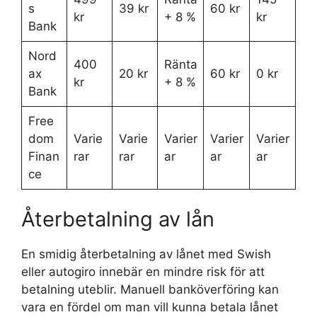
s
39 kr
60 kr
kr
+ 8 %
kr
Bank
Nord
400
Ränta
ax
20 kr
60 kr
0 kr
kr
+ 8 %
Bank
Free
dom
Varie
Varie
Varier
Varier
Varier
Finan
rar
rar
ar
ar
ar
ce
Återbetalning av lån
En smidig återbetalning av lånet med Swish
eller autogiro innebär en mindre risk för att
betalning uteblir. Manuell banköverföring kan
vara en fördel om man vill kunna betala lånet