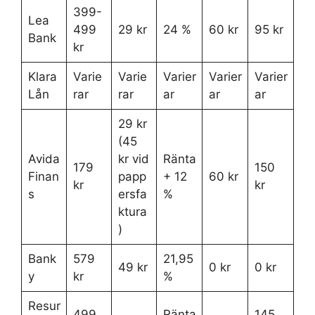
399-
Lea
499
29 kr
24 %
60 kr
95 kr
Bank
kr
Klara
Varie
Varie
Varier
Varier
Varier
Lån
rar
rar
ar
ar
ar
29 kr
(45
Avida
kr vid
Ränta
179
150
Finan
papp
+ 12
60 kr
kr
kr
s
ersfa
%
ktura
)
Bank
579
21,95
49 kr
0 kr
0 kr
y
kr
%
Resur
499
Ränta
145