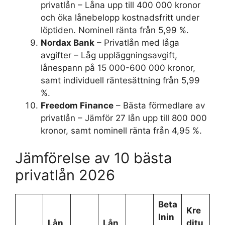
privatlån – Låna upp till 400 000 kronor
och öka lånebelopp kostnadsfritt under
löptiden. Nominell ränta från 5,99 %.
Nordax Bank
– Privatlån med låga
avgifter – Låg uppläggningsavgift,
lånespann på 15 000-600 000 kronor,
samt individuell räntesättning från 5,99
%.
Freedom Finance
– Bästa förmedlare av
privatlån – Jämför 27 lån upp till 800 000
kronor, samt nominell ränta från 4,95 %.
Jämförelse av 10 bästa
privatlån 2026
Beta
Kre
lnin
Lån
Lån
ditu