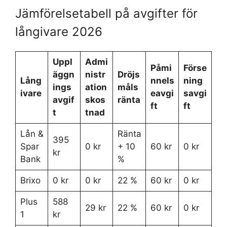
Jämförelsetabell på avgifter för
långivare 2026
Uppl
Admi
Påmi
Förse
äggn
nistr
Dröjs
Lång
nnels
ning
ings
ation
måls
ivare
eavgi
savgi
avgif
skos
ränta
ft
ft
t
tnad
Lån &
Ränta
395
Spar
0 kr
+ 10
60 kr
0 kr
kr
Bank
%
Brixo
0 kr
0 kr
22 %
60 kr
0 kr
Plus
588
29 kr
22 %
60 kr
0 kr
1
kr