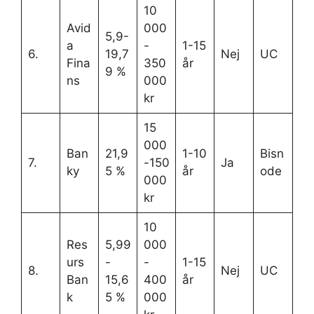
10
Avid
000
5,9-
a
-
1-15
6.
19,7
Nej
UC
Fina
350
år
9 %
ns
000
kr
15
000
Ban
21,9
1-10
Bisn
7.
-150
Ja
ky
5 %
år
ode
000
kr
10
Res
5,99
000
urs
-
-
1-15
8.
Nej
UC
Ban
15,6
400
år
k
5 %
000