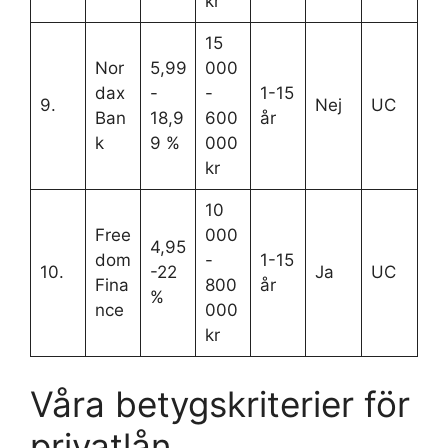
kr
15
Nor
5,99
000
dax
-
-
1-15
9.
Nej
UC
Ban
18,9
600
år
k
9 %
000
kr
10
Free
000
4,95
dom
-
1-15
10.
-22
Ja
UC
Fina
800
år
%
nce
000
kr
Våra betygskriterier för
privatlån