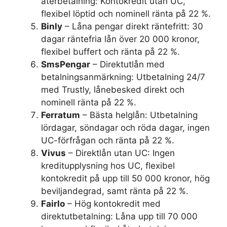
återbetalning: Kontokredit utan UC,
flexibel löptid och nominell ränta på 22 %.
Binly
– Låna pengar direkt räntefritt: 30
dagar räntefria lån över 20 000 kronor,
flexibel buffert och ränta på 22 %.
SmsPengar
– Direktutlån med
betalningsanmärkning: Utbetalning 24/7
med Trustly, lånebesked direkt och
nominell ränta på 22 %.
Ferratum
– Bästa helglån: Utbetalning
lördagar, söndagar och röda dagar, ingen
UC-förfrågan och ränta på 22 %.
Vivus
– Direktlån utan UC: Ingen
kreditupplysning hos UC, flexibel
kontokredit på upp till 50 000 kronor, hög
beviljandegrad, samt ränta på 22 %.
Fairlo
– Hög kontokredit med
direktutbetalning: Låna upp till 70 000