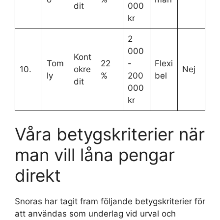
dit
000
kr
2
000
Kont
Tom
22
-
Flexi
10.
okre
Nej
ly
%
200
bel
dit
000
kr
Våra betygskriterier när
man vill låna pengar
direkt
Snoras har tagit fram följande betygskriterier för
att användas som underlag vid urval och