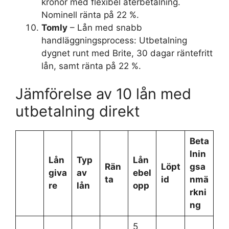
kronor med flexibel återbetalning.
Nominell ränta på 22 %.
Tomly
– Lån med snabb
handläggningsprocess: Utbetalning
dygnet runt med Brite, 30 dagar räntefritt
lån, samt ränta på 22 %.
Jämförelse av 10 lån med
utbetalning direkt
Beta
lnin
Lån
Typ
Lån
Rän
Löpt
gsa
giva
av
ebel
ta
id
nmä
re
lån
opp
rkni
ng
5