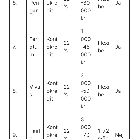
6.
Pen
okre
-30
Ja
%
bel
gar
dit
000
kr
1
Ferr
Kont
000
22
Flexi
7.
atu
okre
-45
Ja
%
bel
m
dit
000
kr
2
Kont
000
Vivu
22
Flexi
8.
okre
-50
Ja
s
%
bel
dit
000
kr
3
Kont
000
Fairl
22
1-72
9.
okre
-70
Nej
o
%
mån