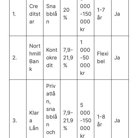
Cre
Sna
000
20
1-7
1.
ditst
bblå
-150
Ja
%
år
ar
n
000
kr
1
Nort
Kont
7,9-
000
hmill
Flexi
2.
okre
21,9
-50
Ja
Ban
bel
dit
%
000
k
kr
Priv
atlå
n,
5
sna
Klar
7,9-
000
bblå
1-8
3.
a
21,9
-150
Ja
n
år
Lån
%
000
och
kr