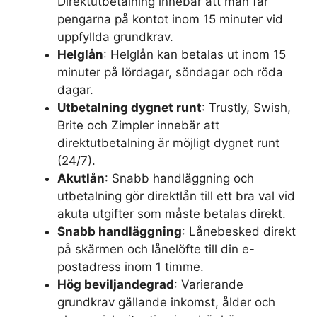
Direktutbetalning innebär att man får
pengarna på kontot inom 15 minuter vid
uppfyllda grundkrav.
Helglån
: Helglån kan betalas ut inom 15
minuter på lördagar, söndagar och röda
dagar.
Utbetalning dygnet runt
: Trustly, Swish,
Brite och Zimpler innebär att
direktutbetalning är möjligt dygnet runt
(24/7).
Akutlån
: Snabb handläggning och
utbetalning gör direktlån till ett bra val vid
akuta utgifter som måste betalas direkt.
Snabb handläggning
: Lånebesked direkt
på skärmen och lånelöfte till din e-
postadress inom 1 timme.
Hög beviljandegrad
: Varierande
grundkrav gällande inkomst, ålder och