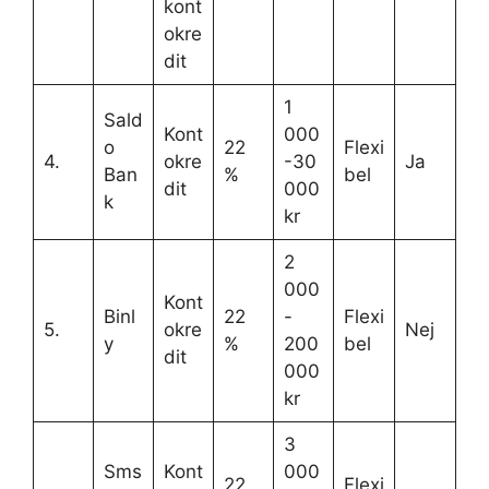
kont
okre
dit
1
Sald
Kont
000
o
22
Flexi
4.
okre
-30
Ja
Ban
%
bel
dit
000
k
kr
2
000
Kont
Binl
22
-
Flexi
5.
okre
Nej
y
%
200
bel
dit
000
kr
3
Sms
Kont
000
22
Flexi