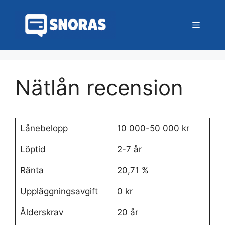
Hoppa
till
Meny
innehåll
Nätlån recension
Lånebelopp
10 000-50 000 kr
Löptid
2-7 år
Ränta
20,71 %
Uppläggningsavgift
0 kr
Ålderskrav
20 år