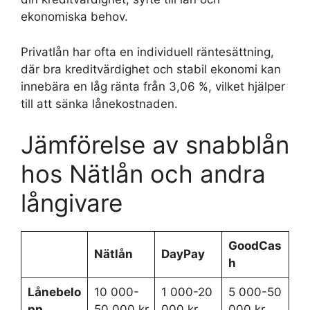
ekonomiska behov.
Privatlån har ofta en individuell räntesättning,
där bra kreditvärdighet och stabil ekonomi kan
innebära en låg ränta från 3,06 %, vilket hjälper
till att sänka lånekostnaden.
Jämförelse av snabblån
hos Nätlån och andra
långivare
GoodCas
Nätlån
DayPay
h
Lånebelo
10 000-
1 000-20
5 000-50
pp
50 000 kr
000 kr
000 kr