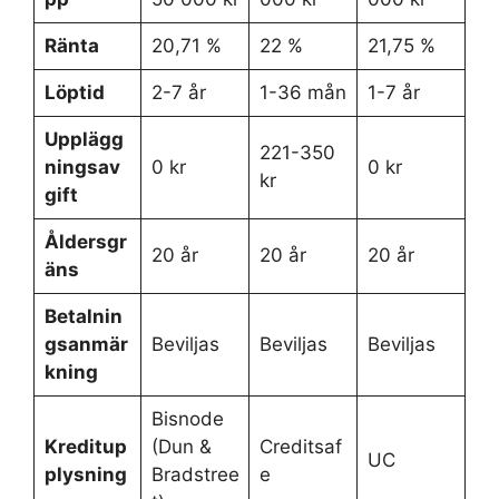
Ränta
20,71 %
22 %
21,75 %
Löptid
2-7 år
1-36 mån
1-7 år
Upplägg
221-350
ningsav
0 kr
0 kr
kr
gift
Åldersgr
20 år
20 år
20 år
äns
Betalnin
gsanmär
Beviljas
Beviljas
Beviljas
kning
Bisnode
Kreditup
(Dun &
Creditsaf
UC
plysning
Bradstree
e