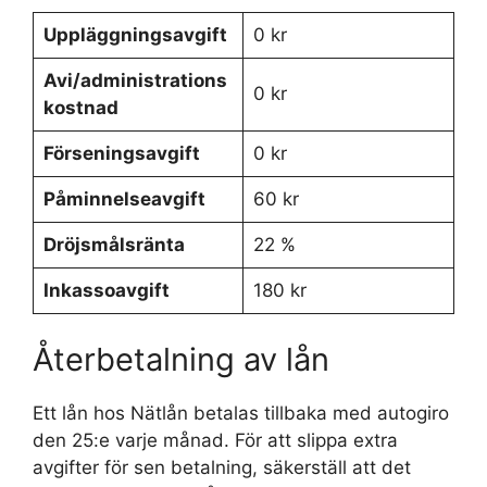
Uppläggningsavgift
0 kr
Avi/administrations
0 kr
kostnad
Förseningsavgift
0 kr
Påminnelseavgift
60 kr
Dröjsmålsränta
22 %
Inkassoavgift
180 kr
Återbetalning av lån
Ett lån hos Nätlån betalas tillbaka med autogiro
den 25:e varje månad. För att slippa extra
avgifter för sen betalning, säkerställ att det