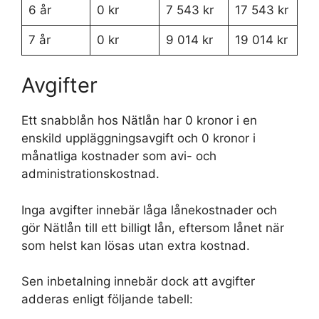
6 år
0 kr
7 543 kr
17 543 kr
7 år
0 kr
9 014 kr
19 014 kr
Avgifter
Ett snabblån hos Nätlån har 0 kronor i en
enskild uppläggningsavgift och 0 kronor i
månatliga kostnader som avi- och
administrationskostnad.
Inga avgifter innebär låga lånekostnader och
gör Nätlån till ett billigt lån, eftersom lånet när
som helst kan lösas utan extra kostnad.
Sen inbetalning innebär dock att avgifter
adderas enligt följande tabell: