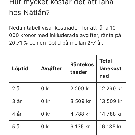
Hur mycket kostar det att låna
hos Nätlån?
Nedan tabell visar kostnaden för att låna 10
000 kronor med inkluderade avgifter, ränta på
20,71 % och en löptid på mellan 2-7 år.
Total
Räntekos
Löptid
Avgifter
lånekost
tnader
nad
2 år
0 kr
2 299 kr
12 299 kr
3 år
0 kr
3 509 kr
13 509 kr
4 år
0 kr
4 788 kr
14 788 kr
5 år
0 kr
6 135 kr
16 135 kr