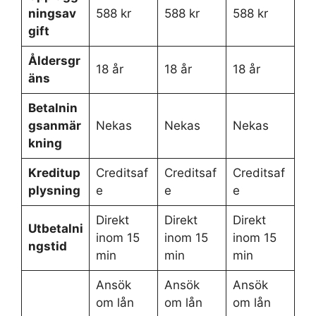
ningsav
588 kr
588 kr
588 kr
gift
Åldersgr
18 år
18 år
18 år
äns
Betalnin
gsanmär
Nekas
Nekas
Nekas
kning
Kreditup
Creditsaf
Creditsaf
Creditsaf
plysning
e
e
e
Direkt
Direkt
Direkt
Utbetalni
inom 15
inom 15
inom 15
ngstid
min
min
min
Ansök
Ansök
Ansök
om lån
om lån
om lån