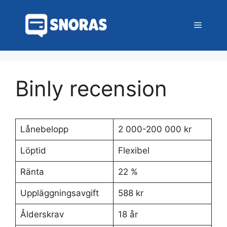
Hoppa
till
Meny
innehåll
Binly recension
Lånebelopp
2 000-200 000 kr
Löptid
Flexibel
Ränta
22 %
Uppläggningsavgift
588 kr
Ålderskrav
18 år