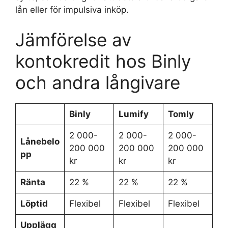
lån eller för impulsiva inköp.
Jämförelse av
kontokredit hos Binly
och andra långivare
Binly
Lumify
Tomly
2 000-
2 000-
2 000-
Lånebelo
200 000
200 000
200 000
pp
kr
kr
kr
Ränta
22 %
22 %
22 %
Löptid
Flexibel
Flexibel
Flexibel
Upplägg