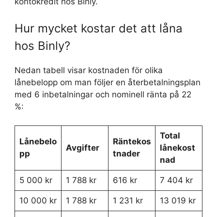
kontokredit hos Binly.
Hur mycket kostar det att låna
hos Binly?
Nedan tabell visar kostnaden för olika
lånebelopp om man följer en återbetalningsplan
med 6 inbetalningar och nominell ränta på 22
%:
Total
Lånebelo
Räntekos
Avgifter
lånekost
pp
tnader
nad
5 000 kr
1 788 kr
616 kr
7 404 kr
10 000 kr
1 788 kr
1 231 kr
13 019 kr