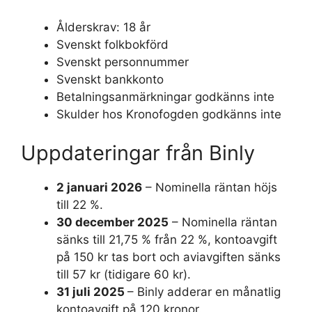
Ålderskrav: 18 år
Svenskt folkbokförd
Svenskt personnummer
Svenskt bankkonto
Betalningsanmärkningar godkänns inte
Skulder hos Kronofogden godkänns inte
Uppdateringar från Binly
2 januari 2026
– Nominella räntan höjs
till 22 %.
30 december 2025
– Nominella räntan
sänks till 21,75 % från 22 %, kontoavgift
på 150 kr tas bort och aviavgiften sänks
till 57 kr (tidigare 60 kr).
31 juli 2025
– Binly adderar en månatlig
kontoavgift på 120 kronor.