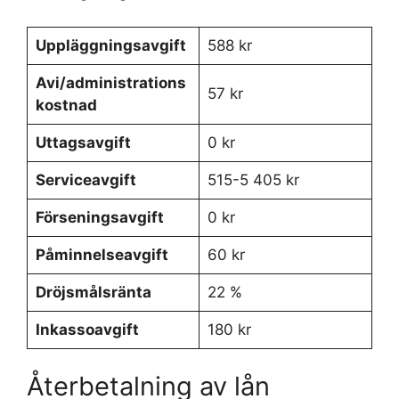
Uppläggningsavgift
588 kr
Avi/administrations
57 kr
kostnad
Uttagsavgift
0 kr
Serviceavgift
515-5 405 kr
Förseningsavgift
0 kr
Påminnelseavgift
60 kr
Dröjsmålsränta
22 %
Inkassoavgift
180 kr
Återbetalning av lån