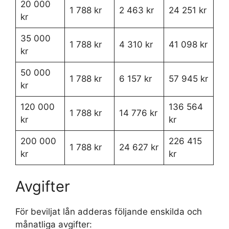
20 000
1 788 kr
2 463 kr
24 251 kr
kr
35 000
1 788 kr
4 310 kr
41 098 kr
kr
50 000
1 788 kr
6 157 kr
57 945 kr
kr
120 000
136 564
1 788 kr
14 776 kr
kr
kr
200 000
226 415
1 788 kr
24 627 kr
kr
kr
Avgifter
För beviljat lån adderas följande enskilda och
månatliga avgifter: