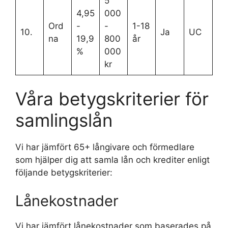
5
4,95
000
Ord
-
-
1-18
10.
Ja
UC
na
19,9
800
år
%
000
kr
Våra betygskriterier för
samlingslån
Vi har jämfört 65+ långivare och förmedlare
som hjälper dig att samla lån och krediter enligt
följande betygskriterier:
Lånekostnader
Vi har jämfört lånekostnader som baserades på