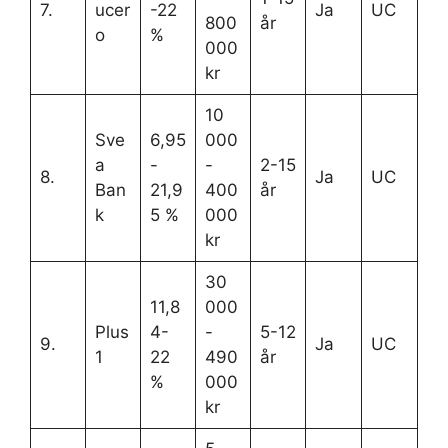
7.
ucer
-22
Ja
UC
800
år
o
%
000
kr
10
Sve
6,95
000
a
-
-
2-15
8.
Ja
UC
Ban
21,9
400
år
k
5 %
000
kr
30
11,8
000
Plus
4-
-
5-12
9.
Ja
UC
1
22
490
år
%
000
kr