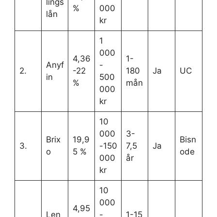
lings
%
000
lån
kr
1
000
4,36
1-
Anyf
-
2.
-22
180
Ja
UC
in
500
%
mån
000
kr
10
000
3-
Brix
19,9
Bisn
3.
-150
7,5
Ja
o
5 %
ode
000
år
kr
10
000
4,95
Len
-
1-15