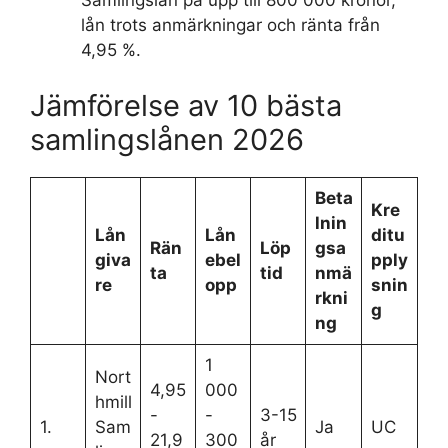
Samlingslån på upp till 800 000 kronor,
lån trots anmärkningar och ränta från
4,95 %.
Jämförelse av 10 bästa
samlingslånen 2026
Beta
Kre
lnin
Lån
Lån
ditu
Rän
Löp
gsa
giva
ebel
pply
ta
tid
nmä
re
opp
snin
rkni
g
ng
1
Nort
4,95
000
hmill
-
-
3-15
1.
Sam
Ja
UC
21,9
300
år