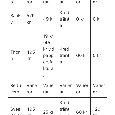
o
rar
rar
ar
ar
ar
Kredi
Bank
579
49 kr
tränt
0 kr
0 kr
y
kr
a
19 kr
(45
kr vid
Kredi
Thor
495
papp
tränt
60 kr
0 kr
n
kr
ersfa
a
ktura
)
Redu
Varie
Varie
Varier
Varier
Varier
cero
rar
rar
ar
ar
ar
Kredi
Svea
495
tränt
120
25 kr
60 kr