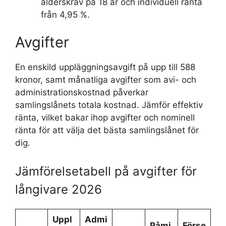
ålderskrav på 18 år och individuell ränta
från 4,95 %.
Avgifter
En enskild uppläggningsavgift på upp till 588
kronor, samt månatliga avgifter som avi- och
administrationskostnad påverkar
samlingslånets totala kostnad. Jämför effektiv
ränta, vilket bakar ihop avgifter och nominell
ränta för att välja det bästa samlingslånet för
dig.
Jämförelsetabell på avgifter för
långivare 2026
Uppl
Admi
Påmi
Förse