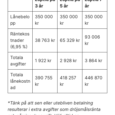
3 år
5 år
år
Lånebelo
350 000
350 000
350 000
pp
kr
kr
kr
Räntekos
93 006
tnader
38 763 kr
65 329 kr
kr
(6,95 %)
Totala
1 922 kr
2 928 kr
3 864 kr
avgifter
Totala
390 755
418 257
446 870
lånekostn
kr
kr
kr
ad
*Tänk på att sen eller utebliven betalning
resulterar i extra avgifter som dröjsmålsränta