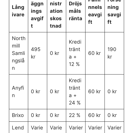
äggn
nistr
Dröjs
Lång
nnels
ning
ings
ation
måls
ivare
eavgi
savgi
avgif
skos
ränta
ft
ft
t
tnad
North
Kredi
mill
495
tränt
190
Samli
0 kr
60 kr
kr
a +
kr
ngslå
12 %
n
Kredi
Anyfi
tränt
0 kr
0 kr
60 kr
0 kr
n
a +
24 %
Brixo
0 kr
0 kr
22 %
60 kr
0 kr
Lend
Varie
Varie
Varier
Varier
Varier