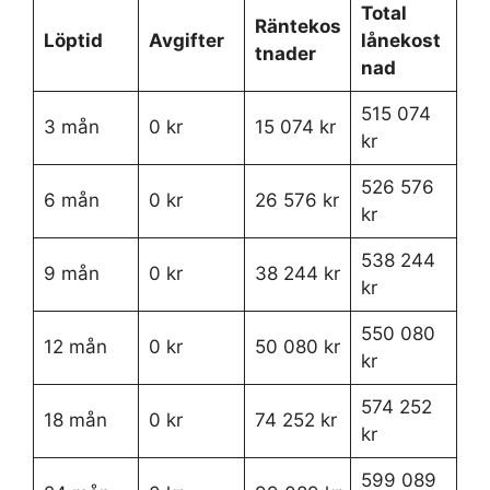
Total
Räntekos
Löptid
Avgifter
lånekost
tnader
nad
515 074
3 mån
0 kr
15 074 kr
kr
526 576
6 mån
0 kr
26 576 kr
kr
538 244
9 mån
0 kr
38 244 kr
kr
550 080
12 mån
0 kr
50 080 kr
kr
574 252
18 mån
0 kr
74 252 kr
kr
599 089