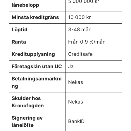
5 000 000 kr
lånebelopp
Minsta kreditgräns
10 000 kr
Löptid
3-48 mån
Ränta
Från 0,9 %/mån
Kreditupplysning
Creditsafe
Företagslån utan UC
Ja
Betalningsanmärkni
Nekas
ng
Skulder hos
Nekas
Kronofogden
Signering av
BankID
lånelöfte