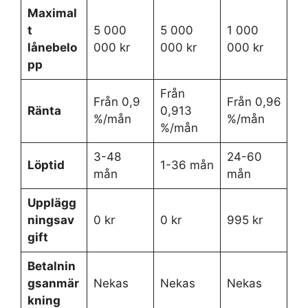
Maximal
t
5 000
5 000
1 000
lånebelo
000 kr
000 kr
000 kr
pp
Från
Från 0,9
Från 0,96
Ränta
0,913
%/mån
%/mån
%/mån
3-48
24-60
Löptid
1-36 mån
mån
mån
Upplägg
ningsav
0 kr
0 kr
995 kr
gift
Betalnin
gsanmär
Nekas
Nekas
Nekas
kning