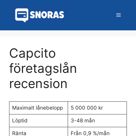
Hoppa
till
Meny
innehåll
Capcito
företagslån
recension
Maximalt lånebelopp
5 000 000 kr
Löptid
3-48 mån
Ränta
Från 0,9 %/mån