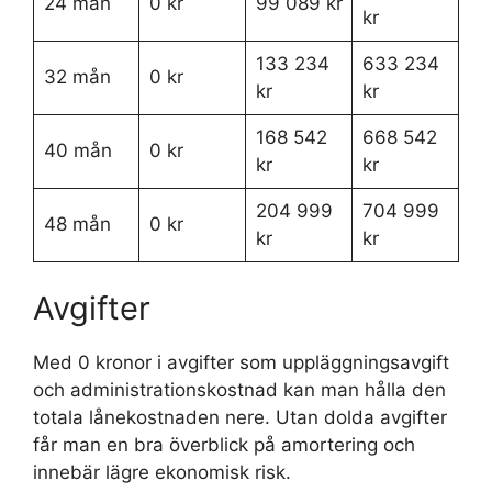
24 mån
0 kr
99 089 kr
kr
133 234
633 234
32 mån
0 kr
kr
kr
168 542
668 542
40 mån
0 kr
kr
kr
204 999
704 999
48 mån
0 kr
kr
kr
Avgifter
Med 0 kronor i avgifter som uppläggningsavgift
och administrationskostnad kan man hålla den
totala lånekostnaden nere. Utan dolda avgifter
får man en bra överblick på amortering och
innebär lägre ekonomisk risk.