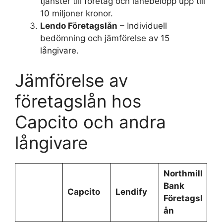
tjänster till företag och lånebelopp upp till
10 miljoner kronor.
Lendo Företagslån
– Individuell
bedömning och jämförelse av 15
långivare.
Jämförelse av
företagslån hos
Capcito och andra
långivare
Northmill
Bank
Capcito
Lendify
Företagsl
ån