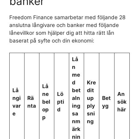
banker
Freedom Finance samarbetar med följande 28
anslutna långivare och banker med följande
lånevillkor som hjälper dig att hitta rätt lån
baserat på syfte och din ekonomi:
Lå
n
me
d
Kre
Lå
Lå
bet
dit
ne
Lö
An
ngi
Rä
aln
up
Bet
bel
pti
sök
var
nta
ing
ply
yg
op
d
här
e
sa
sni
p
nm
ng
ärk
nin