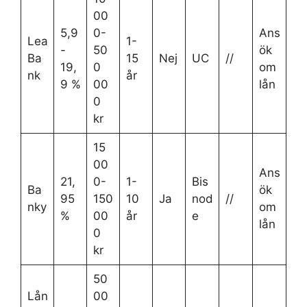
00
5,9
0-
Ans
Lea
1-
-
50
ök
Ba
15
Nej
UC
//
19,
0
om
nk
år
9 %
00
lån
0
kr
15
00
Ans
21,
0-
1-
Bis
Ba
ök
95
150
10
Ja
nod
//
nky
om
%
00
år
e
lån
0
kr
50
Lån
00