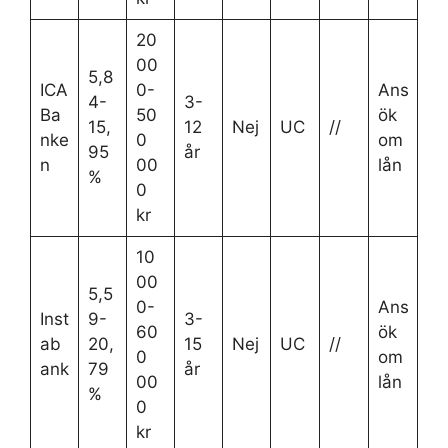
20
00
5,8
ICA
0-
Ans
4-
3-
Ba
50
ök
15,
12
Nej
UC
//
nke
0
om
95
år
n
00
lån
%
0
kr
10
00
5,5
0-
Ans
Inst
9-
3-
60
ök
ab
20,
15
Nej
UC
//
0
om
ank
79
år
00
lån
%
0
kr