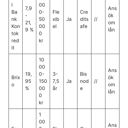
l
00
7,9
Ans
Ba
0-
Fle
Cre
-
ök
nk
50
xib
Ja
dits
//
21,
om
Kon
00
el
afe
9 %
lån
tok
0
red
kr
it
10
00
Ans
19,
0-
3-
Bis
Brix
ök
95
150
7,5
Ja
nod
//
o
om
%
00
år
e
lån
0
kr
1
00
Ans