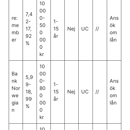
10
00
7,4
re:
0-
Ans
2-
1-
me
50
ök
17,
15
Nej
UC
//
mb
0
om
92
år
er
00
lån
%
0
kr
10
Ba
00
5,9
nk
0-
Ans
9-
1-
Nor
80
ök
18,
15
Nej
UC
//
we
0
om
99
år
gia
00
lån
%
n
0
kr
10