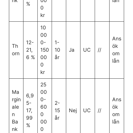
nk
00
lån
%
0
kr
10
00
Ans
12-
0-
1-
Th
ök
21,
150
10
Ja
UC
//
orn
om
6 %
00
år
lån
0
kr
25
Ma
00
6,9
rgin
0-
Ans
5-
2-
ale
60
ök
17,
15
Nej
UC
//
n
0
om
99
år
Ba
00
lån
%
nk
0