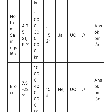
kr
1
Nor
00
th
4,9
0-
Ans
mill
1-
5-
30
ök
Sa
15
Ja
UC
//
21,
0
om
mli
år
9 %
00
lån
ngs
0
lån
kr
10
00
0-
Ans
7,5
1-
Bro
40
ök
-22
15
Nej
UC
//
cc
0
om
%
år
00
lån
0
kr