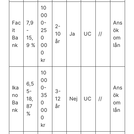
10
00
Fac
7,9
0-
Ans
2-
it
-
25
ök
10
Ja
UC
//
Ba
15,
0
om
år
nk
9 %
00
lån
0
kr
10
00
6,5
Ika
0-
Ans
5-
3-
no
35
ök
18,
12
Nej
UC
//
Ba
0
om
87
år
nk
00
lån
%
0
kr