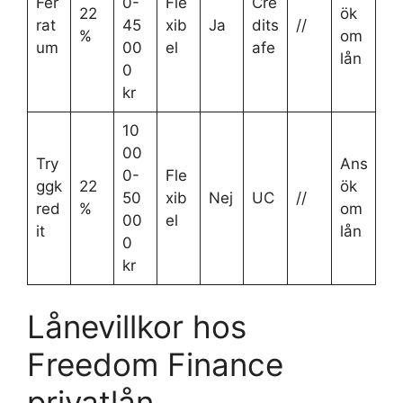
Fer
0-
Fle
Cre
22
ök
rat
45
xib
Ja
dits
//
%
om
um
00
el
afe
lån
0
kr
10
00
Try
Ans
0-
Fle
ggk
22
ök
50
xib
Nej
UC
//
red
%
om
00
el
it
lån
0
kr
Lånevillkor hos
Freedom Finance
privatlån