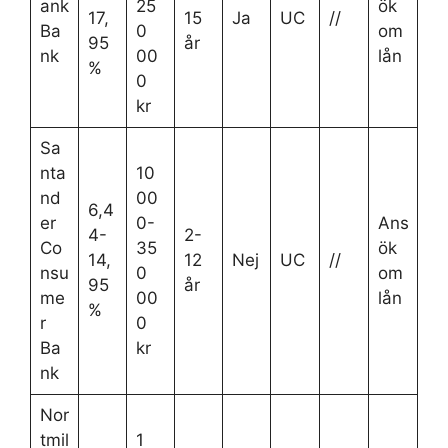
ank
25
ök
17,
15
Ja
UC
//
Ba
0
om
95
år
nk
00
lån
%
0
kr
Sa
nta
10
nd
00
6,4
er
0-
Ans
4-
2-
Co
35
ök
14,
12
Nej
UC
//
nsu
0
om
95
år
me
00
lån
%
r
0
Ba
kr
nk
Nor
tmil
1