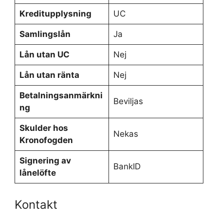
Kreditupplysning
UC
Samlingslån
Ja
Lån utan UC
Nej
Lån utan ränta
Nej
Betalningsanmärkni
Beviljas
ng
Skulder hos
Nekas
Kronofogden
Signering av
BankID
lånelöfte
Kontakt