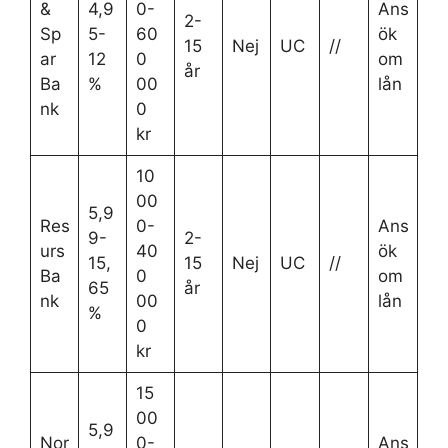
&
4,9
0-
Ans
2-
Sp
5-
60
ök
15
Nej
UC
//
ar
12
0
om
år
Ba
%
00
lån
nk
0
kr
10
00
5,9
Res
0-
Ans
9-
2-
urs
40
ök
15,
15
Nej
UC
//
Ba
0
om
65
år
nk
00
lån
%
0
kr
15
00
5,9
Nor
0-
Ans