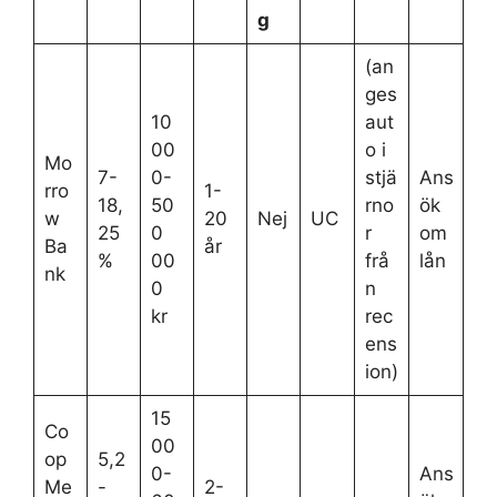
g
(an
ges
10
aut
00
o i
Mo
7-
0-
stjä
Ans
rro
1-
18,
50
rno
ök
w
20
Nej
UC
25
0
r
om
Ba
år
%
00
frå
lån
nk
0
n
kr
rec
ens
ion)
15
Co
00
op
5,2
0-
Ans
Me
-
2-