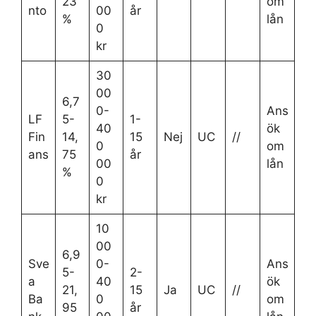
23
om
nto
00
år
%
lån
0
kr
30
00
6,7
0-
Ans
LF
5-
1-
40
ök
Fin
14,
15
Nej
UC
//
0
om
ans
75
år
00
lån
%
0
kr
10
00
6,9
Sve
0-
Ans
5-
2-
a
40
ök
21,
15
Ja
UC
//
Ba
0
om
95
år