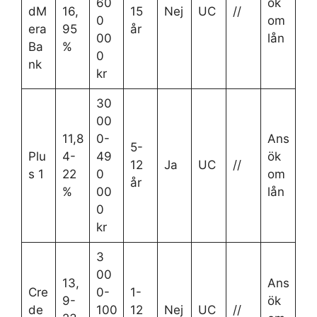
60
ök
dM
16,
15
Nej
UC
//
0
om
era
95
år
00
lån
Ba
%
0
nk
kr
30
00
11,8
0-
Ans
5-
Plu
4-
49
ök
12
Ja
UC
//
s 1
22
0
om
år
%
00
lån
0
kr
3
00
13,
Ans
Cre
0-
1-
9-
ök
de
100
12
Nej
UC
//