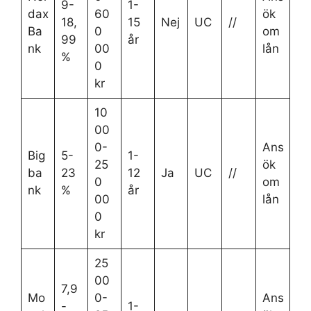
9-
1-
dax
60
ök
18,
15
Nej
UC
//
Ba
0
om
99
år
nk
00
lån
%
0
kr
10
00
0-
Ans
Big
5-
1-
25
ök
ba
23
12
Ja
UC
//
0
om
nk
%
år
00
lån
0
kr
25
00
7,9
Mo
0-
Ans
-
1-