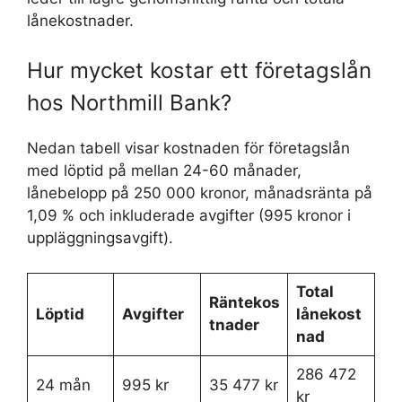
lånekostnader.
Hur mycket kostar ett företagslån
hos Northmill Bank?
Nedan tabell visar kostnaden för företagslån
med löptid på mellan 24-60 månader,
lånebelopp på 250 000 kronor, månadsränta på
1,09 % och inkluderade avgifter (995 kronor i
uppläggningsavgift).
Total
Räntekos
Löptid
Avgifter
lånekost
tnader
nad
286 472
24 mån
995 kr
35 477 kr
kr