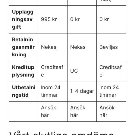
Upplägg
ningsav
995 kr
0 kr
0 kr
gift
Betalnin
gsanmär
Nekas
Nekas
Beviljas
kning
Kreditup
Creditsaf
Creditsaf
UC
plysning
e
e
Utbetalni
Inom 24
Inom 24
1-4 dagar
ngstid
timmar
timmar
Ansök
Ansök
Ansök
här
här
här