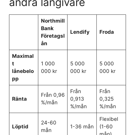
andra långivare
Northmill
Bank
Lendify
Froda
Företagsl
ån
Maximal
t
1 000
5 000
5 000
lånebelo
000 kr
000 kr
000 kr
pp
Från
Från
Från 0,96
Ränta
0,913
0,325
%/mån
%/mån
%/mån
Flexibel
24-60
Löptid
1-36 mån
(1-60
mån
mån)