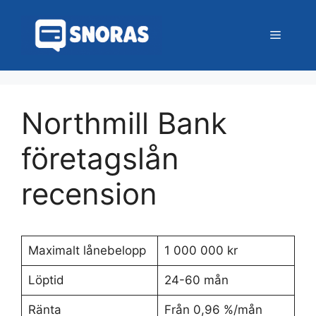
Hoppa
till
Meny
innehåll
Northmill Bank
företagslån
recension
Maximalt lånebelopp
1 000 000 kr
Löptid
24-60 mån
Ränta
Från 0,96 %/mån