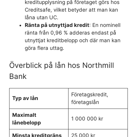
kreditupplysning på företaget görs hos
Creditsafe, vilket betyder att man kan
låna utan UC.
Ränta på utnyttjad kredit
: En nominell
ränta från 0,96 % adderas endast på
utnyttjat kreditbelopp och där man kan
göra flera uttag.
Överblick på lån hos Northmill
Bank
Företagskredit,
Typ av lån
företagslån
Maximalt
1 000 000 kr
lånebelopp
Minsta kreditgräns
25 000 kr