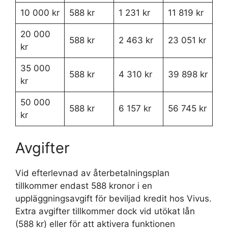
10 000 kr
588 kr
1 231 kr
11 819 kr
20 000
588 kr
2 463 kr
23 051 kr
kr
35 000
588 kr
4 310 kr
39 898 kr
kr
50 000
588 kr
6 157 kr
56 745 kr
kr
Avgifter
Vid efterlevnad av återbetalningsplan
tillkommer endast 588 kronor i en
uppläggningsavgift för beviljad kredit hos Vivus.
Extra avgifter tillkommer dock vid utökat lån
(588 kr) eller för att aktivera funktionen