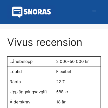
Hoppa
till
Meny
innehåll
Vivus recension
Lånebelopp
2 000-50 000 kr
Löptid
Flexibel
Ränta
22 %
Uppläggningsavgift
588 kr
Ålderskrav
18 år