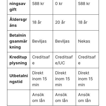
ningsav
588 kr
0 kr
588 kr
gift
Åldersgr
18 år
20 år
18 år
äns
Betalnin
gsanmär
Beviljas
Beviljas
Nekas
kning
Kreditup
Creditsaf
Creditsaf
Creditsaf
plysning
e
e/UC
e
Direkt
Direkt
Direkt
Utbetalni
inom 15
inom 15
inom 15
ngstid
min
min
min
Ansök
Ansök
Ansök
om lån
om lån
om lån