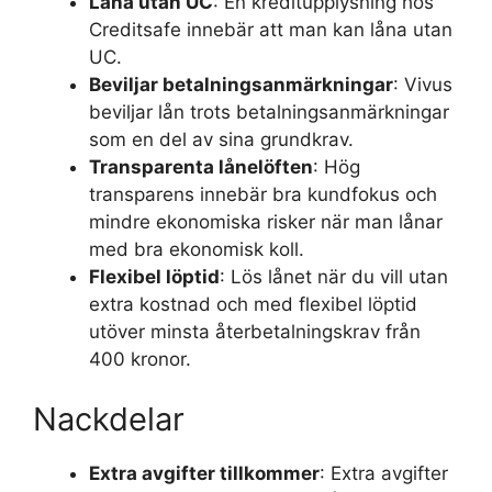
Låna utan UC
: En kreditupplysning hos
Creditsafe innebär att man kan låna utan
UC.
Beviljar betalningsanmärkningar
: Vivus
beviljar lån trots betalningsanmärkningar
som en del av sina grundkrav.
Transparenta lånelöften
: Hög
transparens innebär bra kundfokus och
mindre ekonomiska risker när man lånar
med bra ekonomisk koll.
Flexibel löptid
: Lös lånet när du vill utan
extra kostnad och med flexibel löptid
utöver minsta återbetalningskrav från
400 kronor.
Nackdelar
Extra avgifter tillkommer
: Extra avgifter