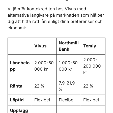
Vi jämför kontokrediten hos Vivus med
alternativa långivare på marknaden som hjälper
dig att hitta rätt lån enligt dina preferenser och
ekonomi:
Northmill
Vivus
Tomly
Bank
2 000-
Lånebelo
2 000-50
1 000-50
200 000
pp
000 kr
000 kr
kr
7,9-21,9
Ränta
22 %
22 %
%
Löptid
Flexibel
Flexibel
Flexibel
Upplägg